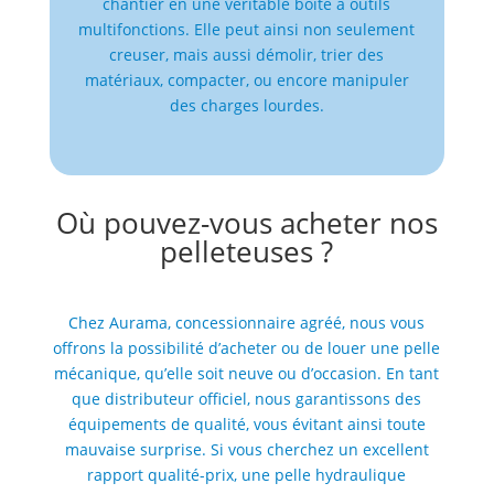
chantier en une véritable boîte à outils
multifonctions. Elle peut ainsi non seulement
creuser, mais aussi démolir, trier des
matériaux, compacter, ou encore manipuler
des charges lourdes.
Où pouvez-vous acheter nos
pelleteuses ?
Chez Aurama, concessionnaire agréé, nous vous
offrons la possibilité d’acheter ou de louer une pelle
mécanique, qu’elle soit neuve ou d’occasion. En tant
que distributeur officiel, nous garantissons des
équipements de qualité, vous évitant ainsi toute
mauvaise surprise. Si vous cherchez un excellent
rapport qualité-prix, une pelle hydraulique