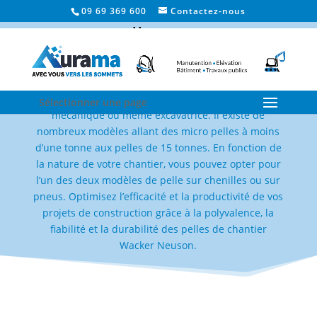
09 69 369 600
Contactez-nous
Pelleteuse
La
pelleteuse
est un engin de chantier également
connue sous le nom de pelle hydraulique, pelle
Sélectionner une page
mécanique ou même excavatrice. Il existe de
nombreux modèles allant des micro pelles à moins
d’une tonne aux pelles de 15 tonnes. En fonction de
la nature de votre chantier, vous pouvez opter pour
l’un des deux modèles de pelle sur chenilles ou sur
pneus. Optimisez l’efficacité et la productivité de vos
projets de construction grâce à la polyvalence, la
fiabilité et la durabilité des pelles de chantier
Wacker Neuson.