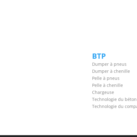
BTP
Dumper à pneus
Dumper à chenille
Pelle à pneus
Pelle à chenille
Chargeuse
Technologie du béton
Technologie du comp