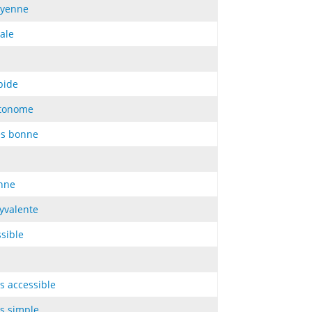
yenne
ale
pide
tonome
ès bonne
nne
lyvalente
ssible
s accessible
us simple