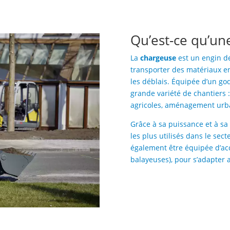
Qu’est-ce qu’un
La
chargeuse
est un engin de
transporter des matériaux en v
les déblais. Équipée d’un gode
grande variété de chantiers :
agricoles, aménagement urba
Grâce à sa puissance et à sa 
les plus utilisés dans le sec
également être équipée d’ac
balayeuses), pour s’adapter 