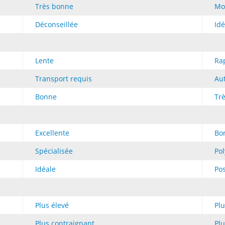
Très bonne
Mo
Déconseillée
Idé
Lente
Ra
Transport requis
Au
Bonne
Tr
Excellente
Bo
Spécialisée
Po
Idéale
Po
Plus élevé
Plu
Plus contraignant
Pl