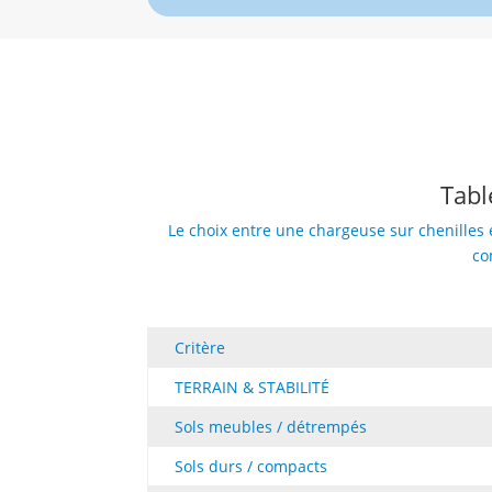
Tabl
Le choix entre une chargeuse sur chenilles 
co
Critère
TERRAIN & STABILITÉ
Sols meubles / détrempés
Sols durs / compacts