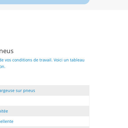
pneus
 vos conditions de travail. Voici un tableau
on.
argeuse sur pneus
mitée
ellente