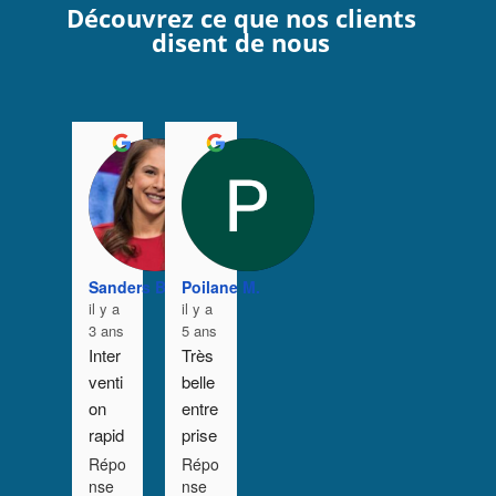
Découvrez ce que nos clients
disent de nous
Sanders B. A.
Poilane M.
il y a
il y a
3 ans
5 ans
Inter
Très 
venti
belle 
on 
entre
rapid
prise 
e et 
avec 
Répo
Répo
nse
nse
effic
des 