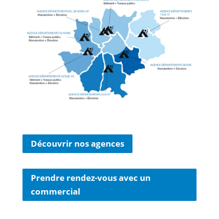
péte
nt et 
court
ois. 
Je 
Suis 
très 
satis
fait.
Découvrir nos agences
Prendre rendez-vous avec un
commercial