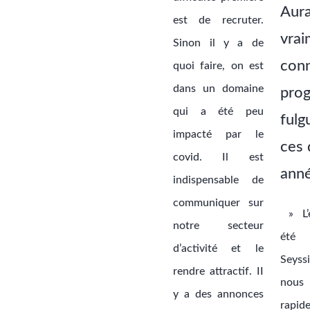
Aur
est de recruter.
vrai
Sinon il y a de
con
quoi faire, on est
dans un domaine
prog
qui a été peu
fulg
impacté par le
ces 
covid. Il est
ann
indispensable de
communiquer sur
» L’e
notre secteur
été
d’activité et le
Seyss
rendre attractif. II
nou
y a des annonces
rapid