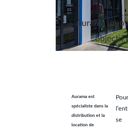
Aurama innov
objectif
Aurama est
Pour
spécialiste dans la
l’en
distribution et la
se
location de