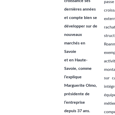
croissance ses
pass
dernières années
crois
et compte bien se
exte
développer sur de
rac
nouveaux
struct
marchés en
Roann
Savoie
exe
et en Haute-
act
Savoie, comme
mont
l’explique
sur c
Marguerite Olmo,
inté
présidente de
équip
l’entreprise
méti
depuis 37 ans.
comp