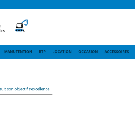
MANUTENTION
BTP
LOCATION
OCCASION
ACCESSOIRES
it son objectif s’excellence