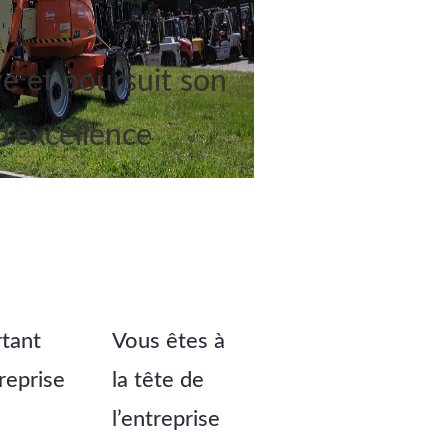
e et poursuit son
 d’excellence
tant
Vous êtes à
treprise
la tête de
l’entreprise