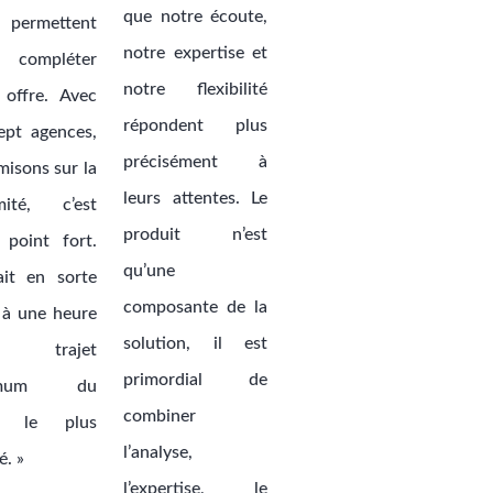
que notre écoute,
 permettent
notre expertise et
compléter
notre flexibilité
 offre. Avec
répondent plus
ept agences,
précisément à
misons sur la
leurs attentes. Le
mité, c’est
produit n’est
 point fort.
qu’une
it en sorte
composante de la
e à une heure
solution, il est
 trajet
primordial de
imum du
combiner
nt le plus
l’analyse,
é. »
l’expertise, le