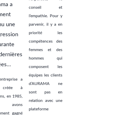
ama a
conseil et
ment
l’empathie. Pour y
nu une
parvenir, il y a en
priorité les
ression
compétences des
urante
femmes et des
dernières
hommes qui
ées…
composent les
équipes les clients
ntreprise a
d’AURAMA ne
 créée à
sont pas en
ins, en 1985,
relation avec une
s avons
plateforme
ement gagné