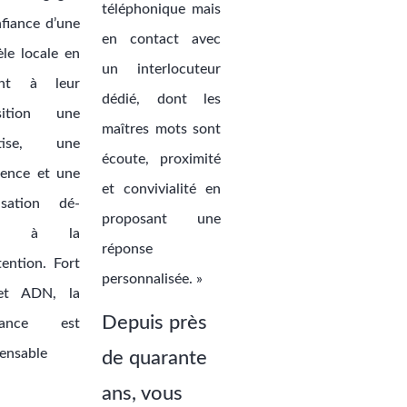
téléphonique mais
nfiance d’une
en contact avec
èle locale en
un interlocuteur
ant à leur
dédié, dont les
osition une
maîtres mots sont
rtise, une
écoute, proximité
ience et une
et convivialité en
isation dé-
proposant une
ée à la
réponse
ention. Fort
personnalisée. »
et ADN, la
Depuis près
ssance est
pensable
de quarante
ans, vous