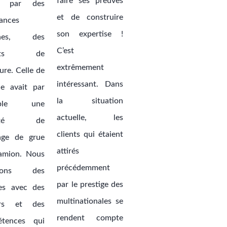
faire ses preuves
e par des
et de construire
sances
son expertise !
rnes, des
C’est
hats de
extrêmement
ure. Celle de
intéressant. Dans
e avait par
la situation
mple une
actuelle, les
ivité de
clients qui étaient
age de grue
attirés
amion. Nous
précédemment
grons des
par le prestige des
es avec des
multinationales se
ers et des
rendent compte
étences qui