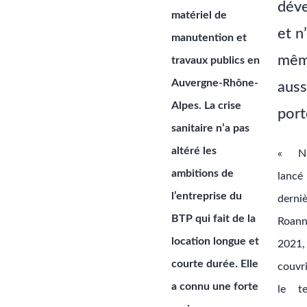
déve
matériel de
et n
manutention et
mêm
travaux publics en
Auvergne-Rhône-
auss
Alpes. La crise
port
sanitaire n’a pas
altéré les
« N
ambitions de
lan
l’entreprise du
derni
BTP qui fait de la
Roan
location longue et
202
courte durée. Elle
couvr
a connu une forte
le te