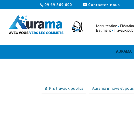
09 69 369 600
Contactez-nous
AURAMA
BTP & travaux publics
Aurama innove et poursu