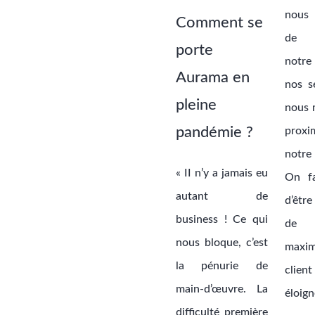
nous
Comment se
de 
porte
notre
Aurama en
nos s
pleine
nous 
pandémie ?
proxi
notre
« II n’y a jamais eu
On fa
autant de
d’êtr
business ! Ce qui
de
nous bloque, c’est
max
la pénurie de
clie
main-d’œuvre. La
éloign
difficulté première