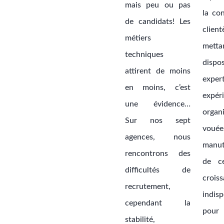
mais peu ou pas
la co
de candidats! Les
client
métiers
mett
techniques
disp
attirent de moins
expe
en moins, c’est
expér
une évidence…
organ
Sur nos sept
vou
agences, nous
manut
rencontrons des
de c
difficultés de
croi
recrutement,
indis
cependant la
pour
stabilité,