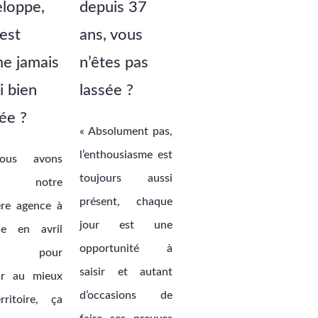
loppe,
depuis 37
’est
ans, vous
e jamais
n’êtes pas
i bien
lassée ?
ée ?
« Absolument pas,
l’enthousiasme est
ous avons
toujours aussi
cé notre
présent, chaque
ère agence à
jour est une
ne en avril
opportunité à
1, pour
saisir et autant
ir au mieux
d’occasions de
rritoire, ça