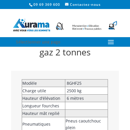
09 69 369 600
Contactez-nous
Chariot élévateur à
Sélectionner une page
gaz 2 tonnes
Modèle
8GHF25
Charge utile
2500 kg
Hauteur d’élévation
6 mètres
Longueur fourches
Hauteur mât replié
Pneus caoutchouc
Pneumatiques
plein