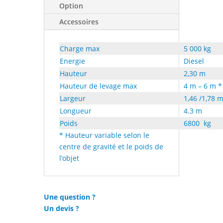
Option
Accessoires
Charge max
5 000 kg
Energie
Diesel
Hauteur
2,30 m
Hauteur de levage max
4 m – 6 m *
Largeur
1,46 /1,78 
Longueur
4.3 m
Poids
6800 kg
* Hauteur variable selon le
centre de gravité et le poids de
l’objet
Une question ?
Un devis ?