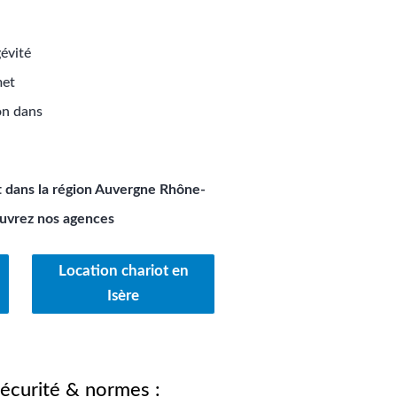
gévité
met
ion dans
t dans la région Auvergne Rhône-
uvrez nos agences
Location chariot en
Isère
écurité & normes :