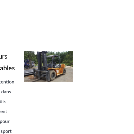
urs
sables
tention
s dans
ûts
ment
 pour
nsport