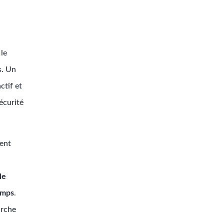
 le
s. Un
ctif et
écurité
vent
le
emps
.
urche