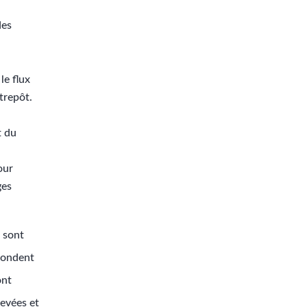
des
le flux
trepôt.
t du
our
ges
n sont
pondent
ont
levées et