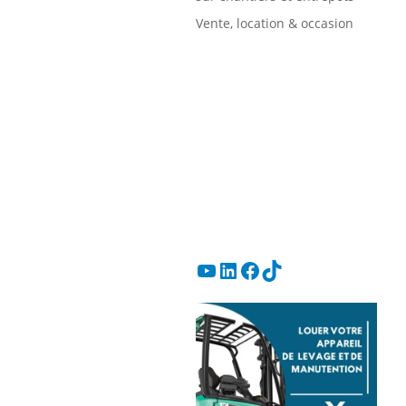
Vente, location & occasion
Les occasions
Votre RDV avec un
spécialiste
YouTube
LinkedIn
Facebook
TikTok